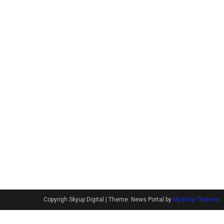
Copyrigh Skyup Digital
|
Theme: News Portal by
Mystery Themes
.